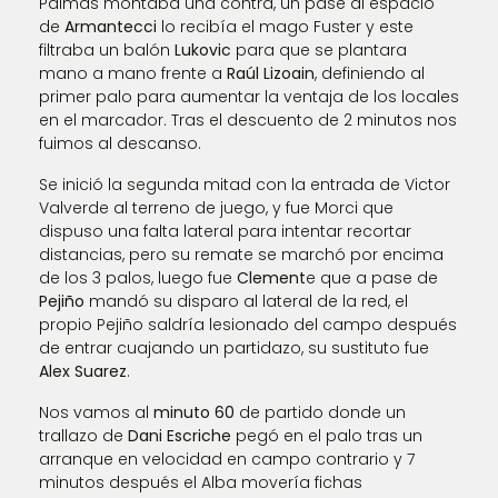
Palmas montaba una contra, un pase al espacio
de
Armantecci
lo recibía el mago Fuster y este
filtraba un balón
Lukovic
para que se plantara
mano a mano frente a
Raúl Lizoain
, definiendo al
primer palo para aumentar la ventaja de los locales
en el marcador. Tras el descuento de 2 minutos nos
fuimos al descanso.
Se inició la segunda mitad con la entrada de Victor
Valverde al terreno de juego, y fue Morci que
dispuso una falta lateral para intentar recortar
distancias, pero su remate se marchó por encima
de los 3 palos, luego fue
Clement
e que a pase de
Pejiño
mandó su disparo al lateral de la red, el
propio Pejiño saldría lesionado del campo después
de entrar cuajando un partidazo, su sustituto fue
Alex Suarez
.
Nos vamos al
minuto 60
de partido donde un
trallazo de
Dani Escriche
pegó en el palo tras un
arranque en velocidad en campo contrario y 7
minutos después el Alba movería fichas