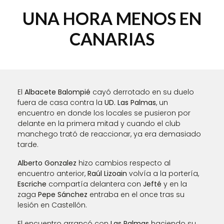
UNA HORA MENOS EN
CANARIAS
El
Albacete Balompié
cayó derrotado en su duelo
fuera de casa contra la
UD. Las Palmas
, un
encuentro en donde los locales se pusieron por
delante en la primera mitad y cuando el club
manchego trató de reaccionar, ya era demasiado
tarde.
Alberto Gonzalez
hizo cambios respecto al
encuentro anterior,
Raúl Lizoain
volvía a la portería,
Escriche
compartía delantera con
Jefté
y en la
zaga
Pepe Sánchez
entraba en el once tras su
lesión en Castellón.
El encuentro arrancó con
Las Palmas
haciendo su