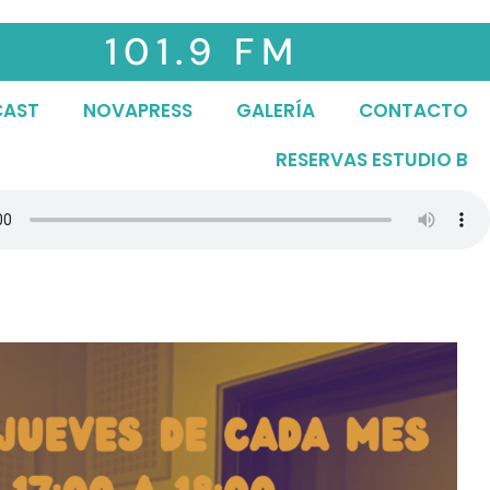
101.9 FM
CAST
NOVAPRESS
GALERÍA
CONTACTO
RESERVAS ESTUDIO B