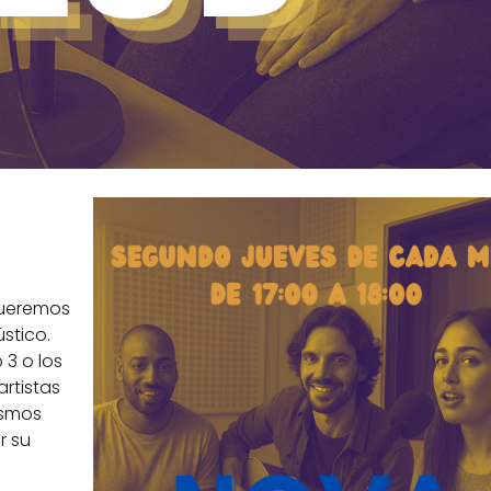
queremos
stico.
 3 o los
rtistas
ismos
r su