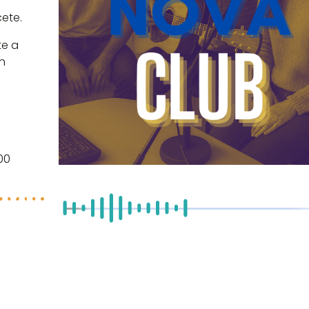
cete.
te a
n
00