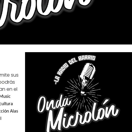
emite sus
podrás
an en el
 Music
cultura
cción
Alas
l