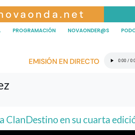
novaonda.net
A
PROGRAMACIÓN
NOVAONDER@S
POD
EMISIÓN EN DIRECTO
ez
ala ClanDestino en su cuarta edici