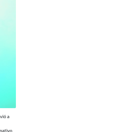
lvió a
rnativo