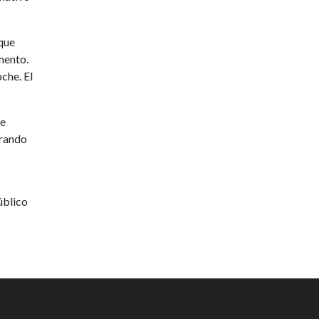
 que
mento.
che. El
te
erando
úblico