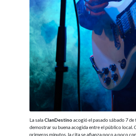
La sala
ClanDestino
acogió el pasado sábado 7 de f
demostrar su buena acogida entre el público local.
primeros minutos, la cita se afianza poco a poco co