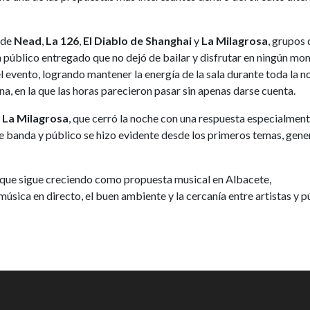
 de
Nead
,
La 126
,
El Diablo de Shanghai
y
La Milagrosa
, grupos
 público entregado que no dejó de bailar y disfrutar en ningún mo
l evento, logrando mantener la energía de la sala durante toda la no
na, en la que las horas parecieron pasar sin apenas darse cuenta.
e
La Milagrosa
, que cerró la noche con una respuesta especialmen
tre banda y público se hizo evidente desde los primeros temas, gen
ue sigue creciendo como propuesta musical en Albacete,
sica en directo, el buen ambiente y la cercanía entre artistas y p